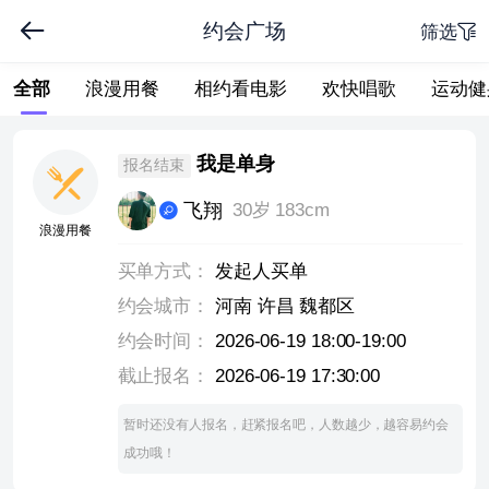
约会广场
筛选
全部
浪漫用餐
相约看电影
欢快唱歌
运动健
下拉刷新
我是单身
报名结束
飞翔
30岁 183cm
浪漫用餐
买单方式：
发起人买单
约会城市：
河南 许昌 魏都区
约会时间：
2026-06-19 18:00-19:00
截止报名：
2026-06-19 17:30:00
暂时还没有人报名，赶紧报名吧，人数越少，越容易约会
成功哦！